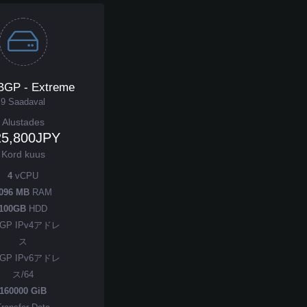
BGP - Extreme
9 Saadaval
Alustades
25,800JPY
Kord kuus
4
vCPU
096 MB
RAM
100GB
HDD
GP IPv4アドレ
ス
GP IPv6アドレ
ス/64
160000 GiB