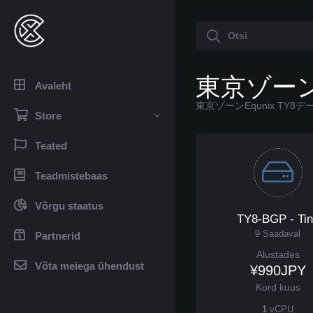
東京ゾーン 
Avaleht
東京ゾーンEqunix TY8デー
Store
Teated
Teadmistebaas
Võrgu staatus
TY8-BGP - Ti
9 Saadaval
Partnerid
Alustades
Võta meiega ühendust
¥990JPY
Kord kuus
1
vCPU