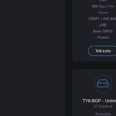
Data
500
Mbps Port
Speed
CDN77 + EIE BG
LINE
Basic DDOS
Protect
Telli kohe
TY8-BGP - Unlim
10 Saadaval
Alustades