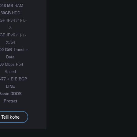
048 MB
RAM
30GB
HDD
GP IPv4アドレ
ス
GP IPv6アドレ
ス/64
00 GiB
Transfer
Data
00
Mbps Port
Speed
N77 + EIE BGP
LINE
Basic DDOS
Protect
Telli kohe