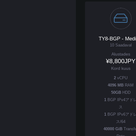
TY8-BGP - Med
10 Saadaval
Alustades
¥8,800JPY
Kord kuus
2
vCPU
4096 MB
RAM
50GB
HDD
1
BGP IPv4アド
ス
1
BGP IPv6アド
ス/64
40000 GiB
Transf