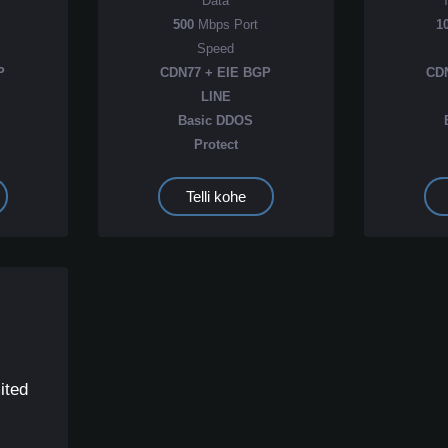
Data
500
Mbps Port
1
Speed
P
CDN77 + EIE BGP
CD
LINE
Basic DDOS
Protect
Telli kohe
ited