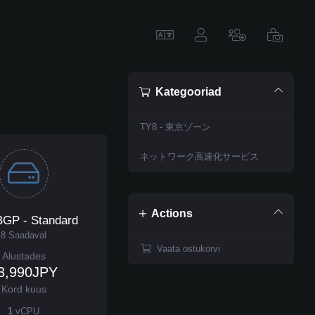
Kategooriad
TY8 - 東京ゾーン
ネットワーク高速化サービス
Actions
GP - Standard
8 Saadaval
Vaata ostukorvi
Alustades
3,990JPY
Kord kuus
1
vCPU