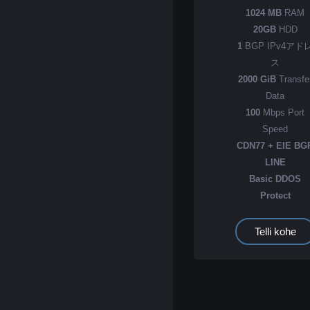
1024 MB
RAM
20GB
HDD
1
BGP IPv4アド
ス
2000 GiB
Transfe
Data
100
Mbps Port
Speed
CDN77 + EIE BG
LINE
Basic DDOS
Protect
Telli kohe