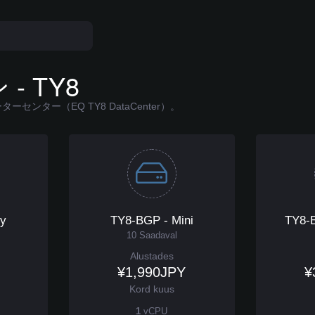
- TY8
ターセンター（EQ TY8 DataCenter）。
ny
TY8-BGP - Mini
TY8-B
10 Saadaval
Alustades
¥1,990JPY
¥
Kord kuus
1
vCPU