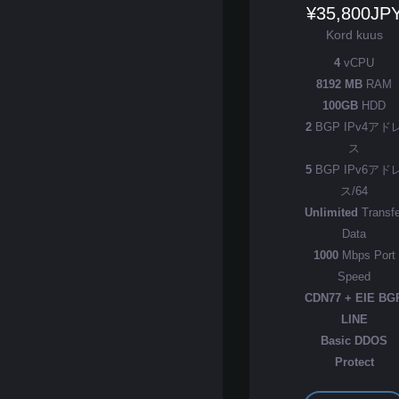
¥35,800JP
Kord kuus
4
vCPU
8192 MB
RAM
100GB
HDD
2
BGP IPv4アド
ス
5
BGP IPv6アド
ス/64
Unlimited
Transfe
Data
1000
Mbps Port
Speed
CDN77 + EIE BG
LINE
Basic DDOS
Protect