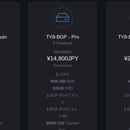
ium
TY8-BGP - Pro
TY8-
8 Saadaval
Alustades
¥14,800JPY
¥
Kord kuus
2
vCPU
4096 MB
RAM
4
100GB
HDD
レ
1
BGP IPv4アドレ
1
B
ス
レ
1
BGP IPv6アドレ
1
B
ス/64
er
80000 GiB
Transfer