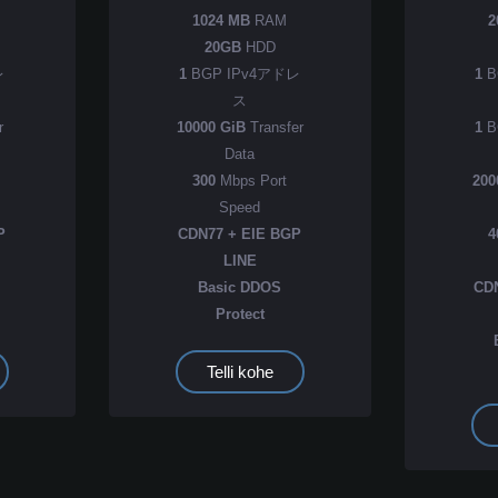
1024 MB
RAM
2
20GB
HDD
レ
1
BGP IPv4アドレ
1
B
ス
r
10000 GiB
Transfer
1
B
Data
300
Mbps Port
200
Speed
P
CDN77 + EIE BGP
4
LINE
Basic DDOS
CD
Protect
Telli kohe