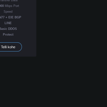
Transfer Data
000
Mbps Port
Speed
N77 + EIE BGP
LINE
Basic DDOS
Protect
Telli kohe