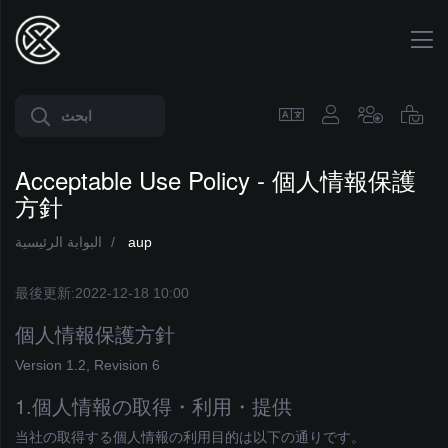
الرئيسية
المتجر
Acceptable Use Policy - 個人情報保護
أخبار
方針
وإعلانات
مكتبة
البوابة الرئيسية
aup
الشروحات
最後更新:2022-12-18 10:00
حالة
الشبكة
個人情報保護方針
نظام
Version 1.2, Revision 6
نقاطي
1.個人情報の取得・利用・提供
راسلنا
当社の取得する個人情報の利用目的は以下の通りです。