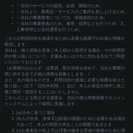
・当社のサービスの提供、企画、開発のため。
・当社より、新商品・サービスのご案内を差し上げるため。
・当社の事業推進についての、情報提供のため。
・当社の事業推進のため、雇用・採用などを行うため。又、
人事管理など会社運営を行うため。
これらの利用目的を達成するために必要な範囲でのみ個人情報を
取得します。
当社は、個人情報を直接ご本人様から取得する場合、その利用目
的や取り扱いについて、文書あるいはそれに代わる方法でご同意
いただいております。
（お客様のみならず、従業員、取引先様も含めて、当社が事業の
用に供する全ての個人情報を対象とします。）
また、次の場合をのぞき、利用目的の達成に必要な範囲を超えた
取り扱い（以下「目的外利用」）及び、本人の承諾を得ずに第三
者に開示・提供することはいたしません。
これらのことを防止する措置を、当社の個人情報保護マネジメン
トシステムによって確実に実施します。
(a)法令に基づく場合
(b)人の生命、身体又は財産の保護のために必要がある場合
であって、本人の同意を得ることが困難であるとき
(c)公衆衛生の向上又は児童の健全な育成の推進のために特